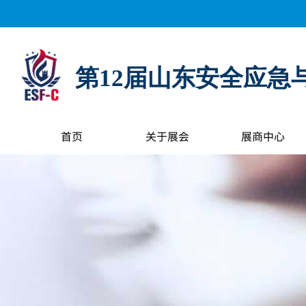
距离展会开幕还有：
0
天
0
小时
0
分钟
0
秒
第12届山东安全应急
首页
关于展会
展商中心