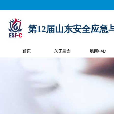
距离展会开幕还有：
0
天
0
小时
0
分钟
0
秒
第12届山东安全应急
首页
关于展会
展商中心