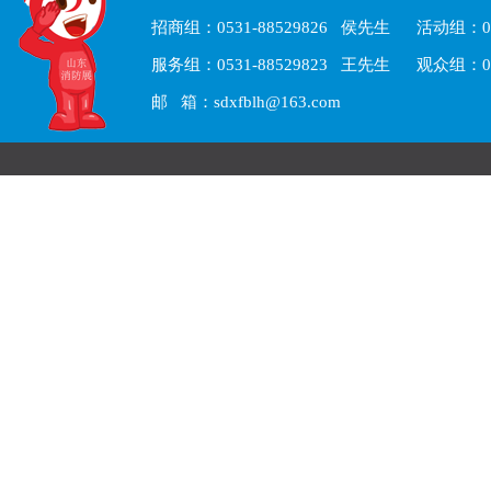
招商组：0531-88529826 侯先生 活动组：05
服务组：0531-88529823 王先生 观众组：05
邮 箱：sdxfblh@163.com