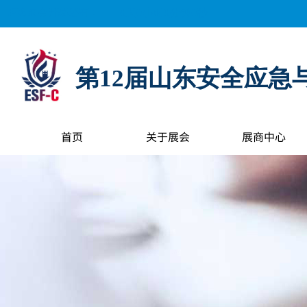
距离展会开幕还有：
0
天
0
小时
0
分钟
0
秒
第12届山东安全应急
首页
关于展会
展商中心