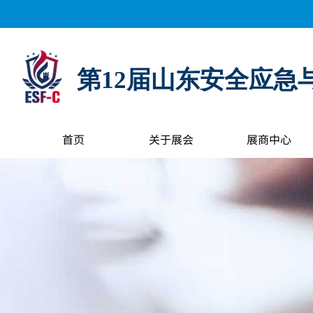
距离展会开幕还有：
0
天
0
小时
0
分钟
0
秒
第12届山东安全应急
首页
关于展会
展商中心