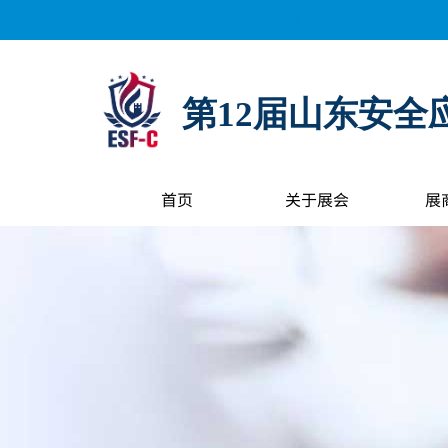
距离展会开幕还有：
0
天
0
小时
0
分钟
0
秒
第12届山东安全
首页
关于展会
展