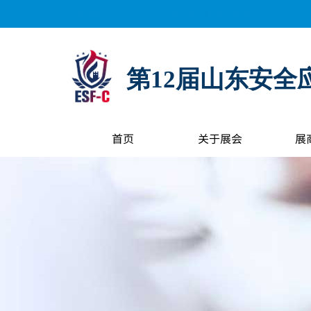
距离展会开幕还有：
0
天
0
小时
0
分钟
0
秒
第12届山东安全
首页
关于展会
展