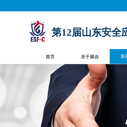
距离展会开幕还有：
0
天
0
小时
0
分钟
0
秒
第12届山东安全
首页
关于展会
展