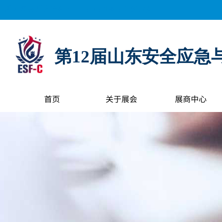
距离展会开幕还有：
0
天
0
小时
0
分钟
0
秒
第12届山东安全应急
首页
关于展会
展商中心