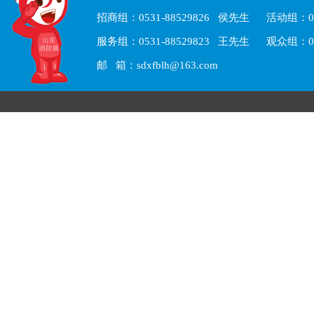
招商组：0531-88529826 侯先生 活动组：05
服务组：0531-88529823 王先生 观众组：05
邮 箱：sdxfblh@163.com