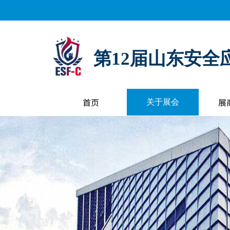
距离展会开幕还有：
0
天
0
小时
0
分钟
0
秒
第12届山东安全
首页
展
关于展会