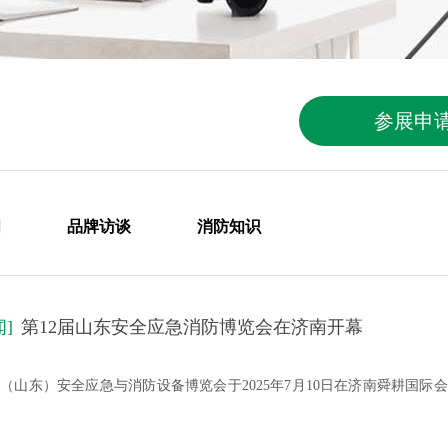
参展申
闻
品牌访谈
消防知识
]
第12届山东安全应急消防博览会在济南开幕
国（山东）安全应急与消防设备博览会于2025年7月10日在济南舜耕国