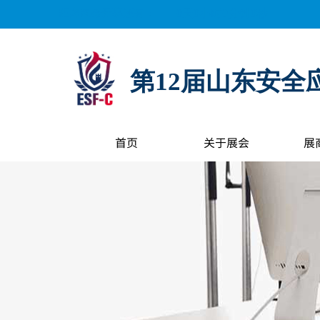
距离展会开幕还有：
0
天
0
小时
0
分钟
0
秒
第12届山东安全
首页
关于展会
展