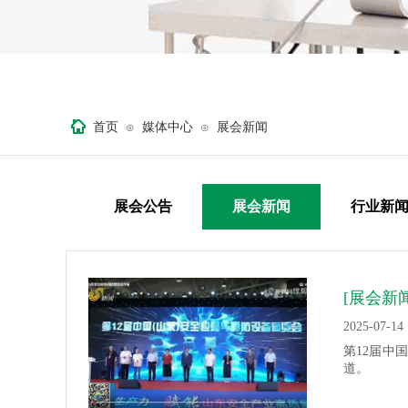
首页
媒体中心
展会新闻
⊙
⊙
展会公告
展会新闻
行业新
[展会新闻
2025-07-14
第12届中
道。