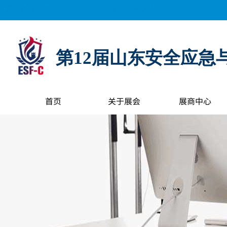
距离展会开幕还有：
0
天
0
小时
0
分钟
0
秒
第12届山东安全应急
首页
关于展会
展商中心