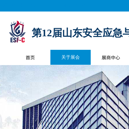
距离展会开幕还有：
0
天
0
小时
0
分钟
0
秒
第12届山东安全应急
首页
展商中心
关于展会