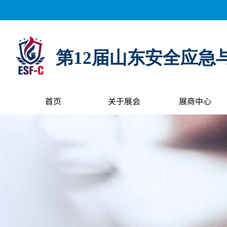
距离展会开幕还有：
0
天
0
小时
0
分钟
0
秒
第12届山东安全应急
首页
关于展会
展商中心