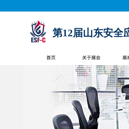
距离展会开幕还有：
0
天
0
小时
0
分钟
0
秒
第12届山东安全
首页
关于展会
展